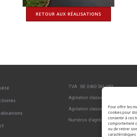
RETOUR AUX RÉALISATIONS
TVA : BE 0460.566.193
iété
Agréation classe 1 catégorie C5-
tivités
Pour offrir les m
Agréation classe 2 catégorie C1
alisations
cookies pour sto
consentir à ces 
Numéros d’agréation : 28842
comportement de 
ct
ou de retirer so
caractéristiques 