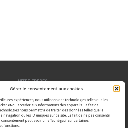
NIZET FRÈRES
Gérer le consentement aux cookies
1G5
35, rue du château d’eau
B- 4680 Oupeye
eilleures expériences, nous utilisons des technologies telles que les
cker et/ou accéder aux informations des appareils. Le fait de
Tél. :
04/264.17.89 –
Fax :
04/248.26.10
technologies nous permettra de traiter des données telles que le
GSM :
0496/28.37.91 – 0496/28.37.89
navigation ou les ID uniques sur ce site. Le fait de ne pas consentir
n consentement peut avoir un effet négatif sur certaines
Email :
info@nizet-freres.be
et fonctions.