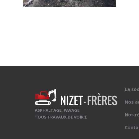
La soc
Nos ac
ASPHALTAGE, PAVAGE
Nos ré
TOUS TRAVAUX DE VOIRIE
Conta